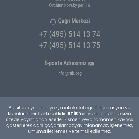
Ovchinnikovsky per.,16
Çağrı Merkezi
+7 (495) 514 13 74
+7 (495) 514 13 75
E-posta Adresimiz
info@rtib.org
Bu sitede yer alan yazı, makale, fotoğraf, illüstrasyon ve
RTİB
konuların her hakkı saklıdır.
’nin yazılı izni olmaksızın
sitede yayımlanan eserler kısmen veya tamamen kaynak
gösterilerek dahi çoğaltılamaz,
yayımlanamaz, işlenemez,
umuma iletilemez ve temsil edilemez.