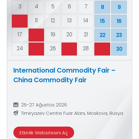
3
4
5
6
7
8
9
10
11
12
13
14
15
16
18
17
19
20
21
22
23
25
27
29
24
26
28
30
International Commodity Fair –
China Commodity Fair
25-27 Ağustos 2026
Timiryazev Centre Fuar Alanı, Moskova, Rusya
Etkinlik Websitesini Aç