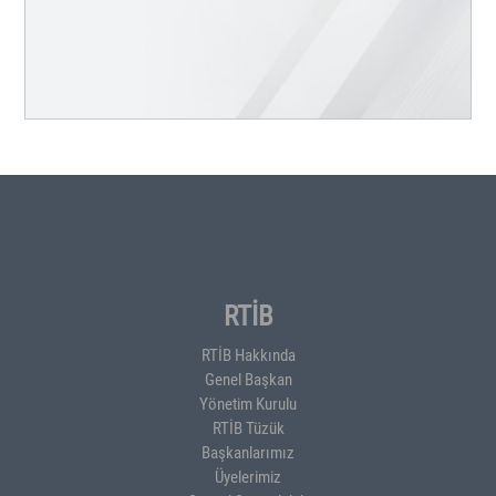
RTİB
RTİB Hakkında
Genel Başkan
Yönetim Kurulu
RTİB Tüzük
Başkanlarımız
Üyelerimiz