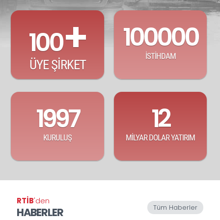
+
100000
100
İSTİHDAM
ÜYE ŞİRKET
1997
12
KURULUŞ
MİLYAR DOLAR YATIRIM
RTİB
'den
Tüm Haberler
HABERLER