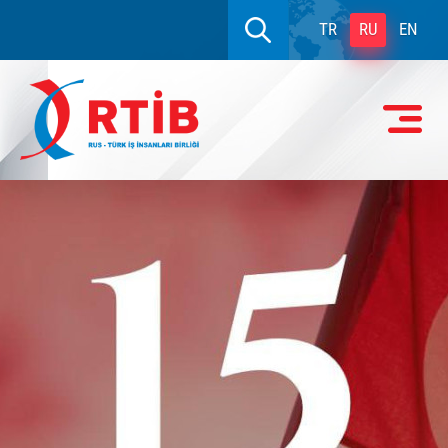
TR
RU
EN