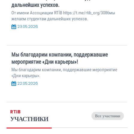
дальнейших успехов.
От имени Ассоциации RTİB https://t.me/rtib_org/3086мы
желаем студентам дальнейших успехов.
23.05.2026
Мы благодарим компании, поддержавшие
мероприятие «Дни карьеры»!
Мы благодарим компании, поддержавшие мероприятие
«Дни карьеры».
22.05.2026
..встрече с Главой Республики Татарстан
RTIB
Все участники
УЧАСТНИКИ
Рустамом Миннихановым,
встрече с Главой Республики Татарстан Рустамом
Миннихановым,