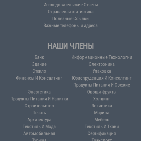
Ассоциации Российских и Турецких предпринимателей
Исследовательские Отчеты
(RTIB) выступил с речью
Отраслевая статистика
18.05.2026
Полезные Ссылки
Важные телефоны и адреса
От имени Ассоциации желаем студентам
дальнейших успехов.
НАШИ ЧЛЕНЫ
От имени Ассоциации RTİB https://t.me/rtib_org/3086мы
желаем студентам дальнейших успехов.
Банк
Информационные Технологии
23.05.2026
Здание
Электроника
Стекло
Упаковка
Финансы И Консалтинг
Юриспруденция И Консалтинг
Продукты Питания И Свежие
Мы благодарим компании, поддержавшие
Энергетика
Овощи-фрукты
мероприятие «Дни карьеры»!
Продукты Питания И Напитки
Холдинг
Строительство
Логистика
Мы благодарим компании, поддержавшие мероприятие
Печать
Марина
«Дни карьеры».
Архитектура
Мебель
22.05.2026
Текстиль И Мода
Текстиль И Ткани
Автомобильная
Сертификация
Туризм
Транспорт