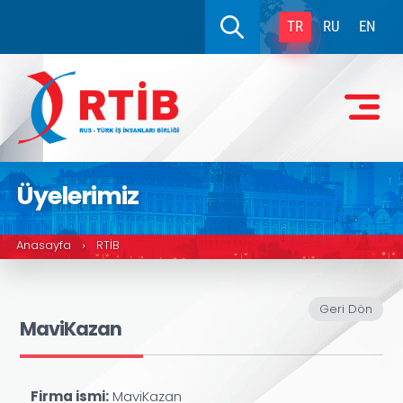
TR
RU
EN
Üyelerimiz
Anasayfa
RTİB
›
Geri Dön
MaviKazan
Firma ismi:
MaviKazan