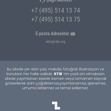
+7 (495) 514 13 74
+7 (495) 514 13 75
E-posta Adresimiz
info@rtib.org
Bu sitede yer alan yazı, makale, fotoğraf, illüstrasyon ve
RTİB
konuların her hakkı saklıdır.
’nin yazılı izni olmaksızın
sitede yayımlanan eserler kısmen veya tamamen kaynak
gösterilerek dahi çoğaltılamaz,
yayımlanamaz, işlenemez,
umuma iletilemez ve temsil edilemez.
TEKNOBURSA
SWORDBROS