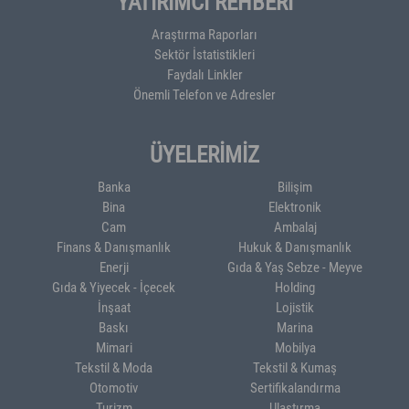
YATIRIMCI REHBERİ
Araştırma Raporları
Sektör İstatistikleri
Faydalı Linkler
Önemli Telefon ve Adresler
ÜYELERİMİZ
Banka
Bilişim
Bina
Elektronik
Cam
Ambalaj
Finans & Danışmanlık
Hukuk & Danışmanlık
Enerji
Gıda & Yaş Sebze - Meyve
Gıda & Yiyecek - İçecek
Holding
İnşaat
Lojistik
Baskı
Marina
Mimari
Mobilya
Tekstil & Moda
Tekstil & Kumaş
Otomotiv
Sertifikalandırma
Turizm
Ulaştırma