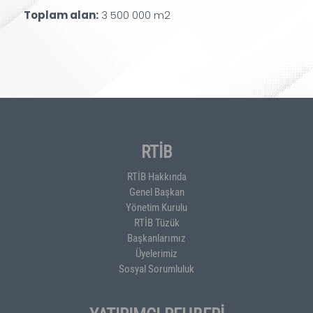
Toplam alan:
3 500 000
m2
RTİB
RTİB Hakkında
Genel Başkan
Yönetim Kurulu
RTİB Tüzük
Başkanlarımız
Üyelerimiz
Sosyal Sorumluluk