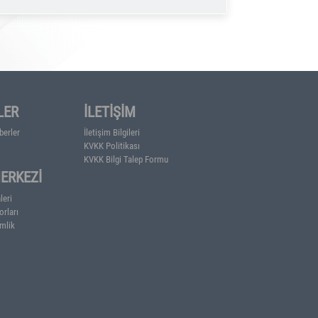
dışından ithal ettiği modern makinelerle Orta Anadolu’da
ndan itibaren SSCB ne yaptığı gezilerde ticari olanakla
Gorbaçov’la birlikte batı ile ilişkilerini geliştirmeye
tansiyelini fark eden az sayıdaki girişimci ruhlu
izm ve Kimya sektöründe oluşturdukları birkaç girişiml
ilerden biri oldu.Daha sonra Ergün Atabay ile birlikte R
ında, URBAN İNŞAAT SAN. VE TİC. A.Ş.’yi kurdu.
0 Milyon Doların üzerinde taahhüt işi gerceklestirmiş
arı Birliği)’in kurucuları arasında yer alan Akıskalıoğl
u birliğin Başkanlık görevini 2009 yılına kadar
nde yatırım olanakları üzerine araştırma ve çalışmalar