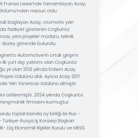
enimini Saint Benoit Fransız Lisesi’nde tamamlayan 
Endüstri Mühendisliği Bölümü’nden mezun oldu.
’da proje lideri olarak başlayan Acay, otomotiv yan
işim gibi farklı alanlarda faaliyet gösteren Coşkunöz
abrika müdür yardımcısı, yeni projeler müdürü, teknik
ibi birçok farklı üst düzey görevde bulundu.
lding ve İtalyan Magnetto Automotive’in ortak girişi
Coşkunöz Holding’in ilk yurt dışı yatırımı olan Coşkunö
ev yaptı. Kurulduğu yıl olan 2013 yılında Erdem Acay
u En İyi Yatırım Projesi ödülünü aldı. Ayrıca Acay 2
i değerlendirmesinde Yılın Yöneticisi ödülünü almıştır
lding’in CEO görevini üstlenmiştir. 2024 yılında Coşk