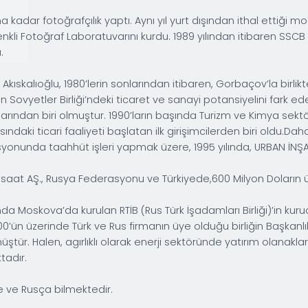
1966 yılında Adana’da doğdu.
1984 yılında Adana Güney Kolejinden, 1989 yılında d
yılına kadar Junkers-Bosch Gmbh Kalite ve Satış So
1995 yılında Raks A.Ş de Kalite ve İş Geliştirme Müd
yılları arasında değişik görevlerde çalıştı. 2005 y
2011 yılına kadar devam ettirdi. 2009-2011 yıllarınd
Evli ve iki çocuk babası olup Rusça, İngilizce ve Al
Али Ихсан Акыскалыоглу
Eylül 1997 - Ağustos 2009