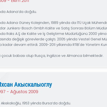
Ali Galip Savaşır, 1956 yılında İzmir’de doğdu. 1978 y
Üniversitesi İktisadi ve İdari Bilimler Fakültesinin
Emniyet Genel Müdürlüğü’nde komiser olarak görev
Komiserlik sonrası yaş meyve-sebze ticareti yapan Sa
sonunda ticaret odağını büyük gelecek vaat eden Ru
distribütörlüğü ve AGSCARB markası altında boya v
beri Moskova’da yerleşik olarak faaliyetlerine dev
Üyeliği ile Avrasya Bölge Komitesi Başkanlığı ve Rus 
Али Тунч Джан
Eylül 2009 - Ekim 2011