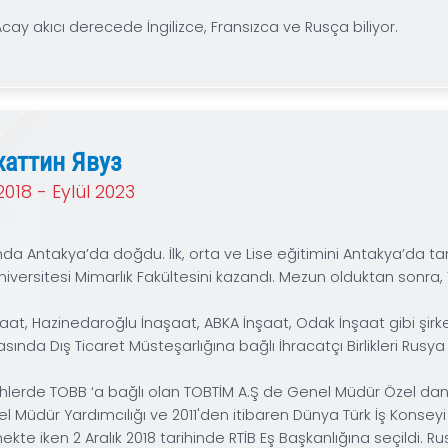
Holding’ den ayrılan Acay kendi danışmanlık firmas
24 Eylül 2023 tarihinde Moskova'da düzenlenen RTİB I
Türk İşadamları Birliği Başkanı olarak seçilen Acay
Yardımcılığı görevini de sürdürüyor. Acay’ın Türk Müh
Bursa Bölge Temsilciler Kurulu üyelikleri de bulunuyo
Erdem Acay akıcı derecede İngilizce, Fransızca ve Ru
Сабахаттин Явуз
Aralık 2018 - Eylül 2023