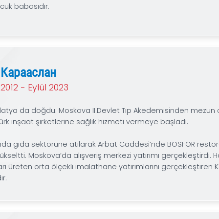
1968 yılında Antakya’da doğdu. İlk, orta ve Lise eğit
Teknik Üniversitesi Mimarlık Fakültesini kazandı. Mez
Enka İnşaat, Hazinedaroğlu İnaşaat, ABKA İnşaat, Oda
yılları arasında Dış Ticaret Müsteşarlığına bağlı İhraca
Aynı tarihlerde TOBB ‘a bağlı olan TOBTİM A.Ş de G
A.Ş Genel Müdür Yardımcılığı ve 2011'den itibaren Dü
sürdürmekte iken 2 Aralık 2018 tarihinde RTİB Eş Başk
ve iki çocuk babasıdır.
Наки Карааслан