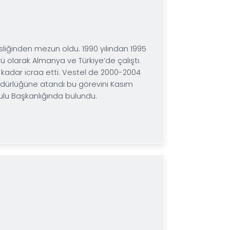
ılında Ankara Polis Akademisi’nden, 1982 yılında Gazi
 Kamu Yönetimi bölümünden mezun oldu. 1983 yılına kad
 yaptı.
vaşır, daha sonra ihracata yöneldi. 90’lı yılların
sya’ya çevirdi. Bu sektöre ek olarak ABS alçılarının
e plastik hammaddeleri dağıtımına başladı. 2000 yıl
am eden Savaşır, Dünya Türk İş Konseyi Yönetim Kurul
- Türk İş Konseyi Başkan Yardımcılığı’nı yürütmektedir