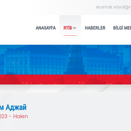
ANASAYFA
RTİB
HA
ız
Эрдем Аджай