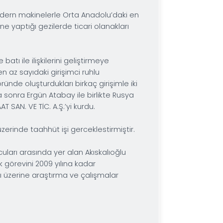
a İTÜ Uçak Mühendisliğinden mezun oldu. 1990 yılında
nrası Bölüm Müdürü olarak Almanya ve Türkiye’de çalı
ürlüğünü 2000 yılına kadar icraa etti. Vestel de 2000-
ılında Vestel Genel Müdürlüğüne atandı bu görevini Kas
a RTİB'de Yönetim Kurulu Başkanlığında bulundu.
manca bilmektedir.