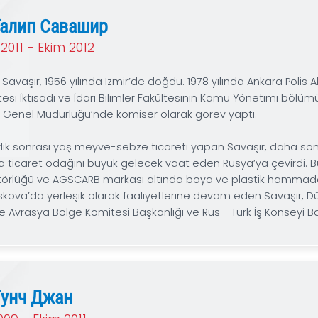
Kasım 2012 - Eylül 2023
1966 Malatya da doğdu. Moskova II.Devlet Tıp Akedem
alarak Türk inşaat şirketlerine sağlık hizmeti verme
1995 yılında gıda sektörüne atılarak Arbat Caddesi’
sekize yükseltti. Moskova’da alışveriş merkezi yatırı
aksamları üreten orta ölçekli imalathane yatırımlarını
babasıdır.
Али Галип Савашир
Kasım 2011 - Ekim 2012