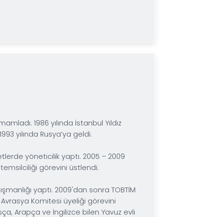
ı olan Erdem Acay Danışmanlık firmasını kurmuştur.
X. Olağan Genel Kurulu toplantısında oy birliği ile Ru
, aynı zamanda DEİK – Türkiye-Rusya İş Konseyi Başkan
endisleri Odası, DEİK- Dış Ekonomik İlişkiler Kurulu ve
r.
sça biliyor.