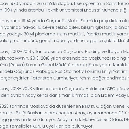
Eylül 2023 - Halen
Erdem Acay 1970 yılında Erzurum’da doğdu. Lise öğr
ardından 1994 yılında İstanbul Teknik Üniversitesi 
Çalışma hayatına 1994 yılında Coşkunöz Metal Form
sanayinin yanında havacılık, çevre teknolojileri, bil
Holding’de yaklaşık 30 yıl planlama kısım müdürü, f
müdür, kalıp grup müdürü, genel müdür yardımcısı g
Erdem Acay,
2002-2014
yılları arasında Coşkunöz Ho
olan Coşkunöz MA’nın,
2013-2018
yılları arasında da 
Alabuga’nın (Rusya) Kurucu Genel Müdürü olarak gör
yönetimindeki Coşkunöz Alabuga, Rus Otomotiv Forum
yılında gerçekleştirilen Tataristan Cumhuriyeti resm
Erdem Acay,
2018- 2023
yılları arasında Coşkunöz Ho