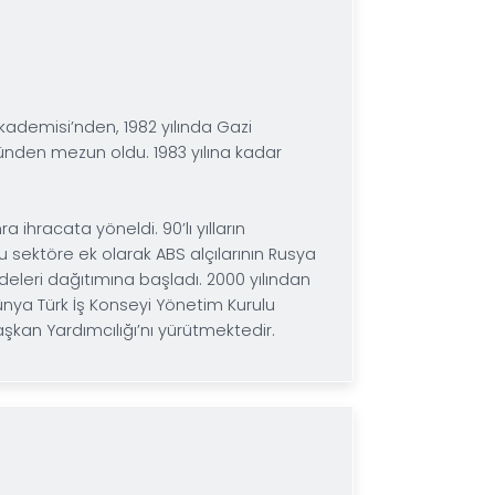
isinden mezun oldu.1994 yılında bir poliklinik işletm
ye başladı.
nde BOSFOR restoranı açtı. Kısa sürede restoran sayı
mı gerçekleştirdi. Hazır döner fabrikası ve mobilya, m
 gerçekleştiren Karaslan, evli ve biri erkek ikisi kız ç