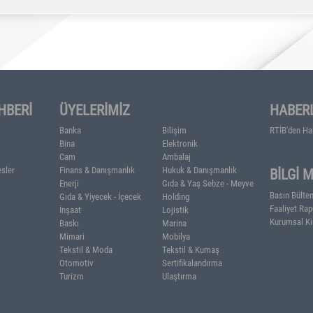
Ali İhsan Akıskalıoğlu, 1953 yılında Bursa’da doğdu.
1982 yılına kadar fotoğrafçılık yaptı. Aynı yıl yurt 
büyük renkli Fotoğraf Laboratuvarını kurdu. 1989 yılı
araştırdı.
Ali İhsan Akıskalıoğlu, 1980’lerin sonlarından itibaren, 
başlayan Sovyetler Birliği’ndeki ticaret ve sanayi po
işadamlarından biri olmuştur. 1990’ların başında Tur
ülke arasındaki ticari faaliyeti başlatan ilk girişimc
Federasyonunda taahhüt işleri yapmak üzere, 1995 yıl
Urban İnsaat AŞ., Rusya Federasyonu ve Türkiyede,60
1997 yılında Moskova’da kurulan RTİB (Rus Türk İşadaml
halen 300’ün üzerinde Türk ve Rus firmanın üye olduğ
sürdürmüştür. Halen, agırlıklı olarak enerji sektörü