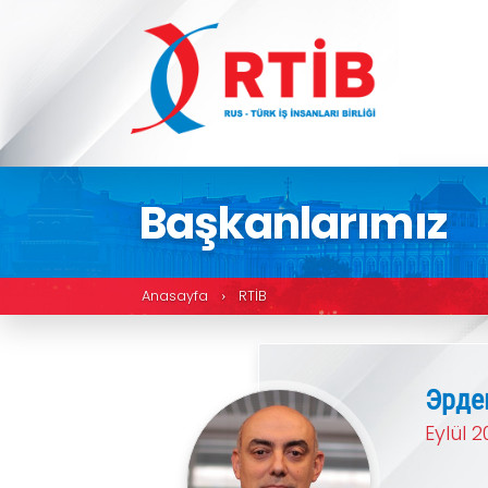
Başkanlarım
Anasayfa
RTİB
›