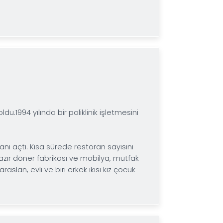
imini Antakya’da tamamladı. 1986 yılında İstanbul Yıldı
un olduktan sonra, 1993 yılında Rusya’ya geldi.
k İnşaat gibi şirketlerde yöneticilik yaptı. 2005 – 20
tçı Birlikleri Rusya temsilciliği görevini üstlendi.
enel Müdür Özel danışmanlığı yaptı. 2009'dan sonra T
nya Türk İş Konseyi Avrasya Komitesi üyeliği görevini
anlığına seçildi. Rusça, Arapça ve İngilizce bilen Yavuz