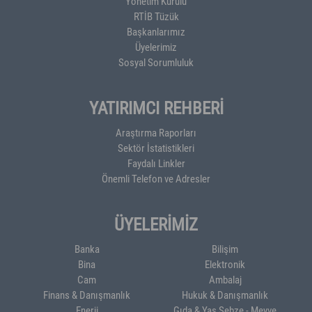
Yönetim Kurulu
RTİB Tüzük
Başkanlarımız
Üyelerimiz
Sosyal Sorumluluk
YATIRIMCI REHBERİ
Araştırma Raporları
Sektör İstatistikleri
Faydalı Linkler
Önemli Telefon ve Adresler
ÜYELERİMİZ
Banka
Bilişim
Bina
Elektronik
Cam
Ambalaj
Finans & Danışmanlık
Hukuk & Danışmanlık
Enerji
Gıda & Yaş Sebze - Meyve