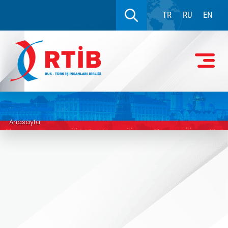
TR
RU
EN
Anasayfa