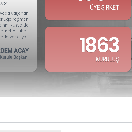
RAKAMLAR
 ve global ticaretteki
1
 daha da güçleniyor. 5
e köklü ilişkilerimiz olan
ve ticari hayatında ve
rolü bulunuyor.
yakın coğrafyada yaşanan
her türlü zorluğa rağmen
kiye Rusya’nın, Rusya da
n önemli ticaret ortakları
1
arasında yer alıyor.
ERDEM ACAY
B Yönetim Kurulu Başkanı