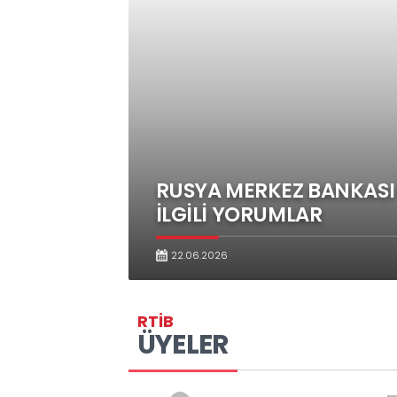
RTİB
'den
HABERLER