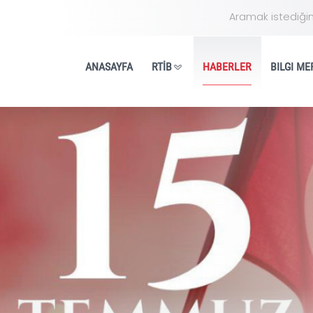
ANASAYFA
RTİB
HA