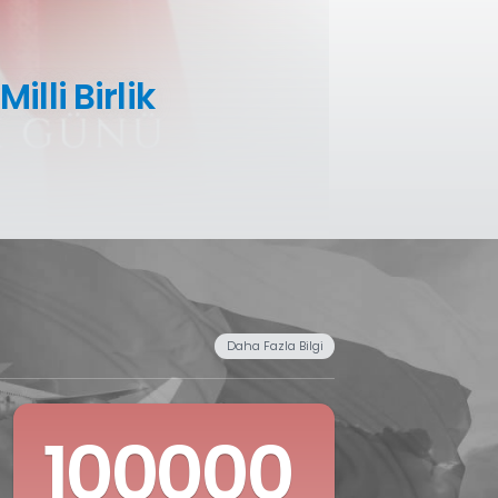
asi ve Milli Birlik
.
Daha Fa