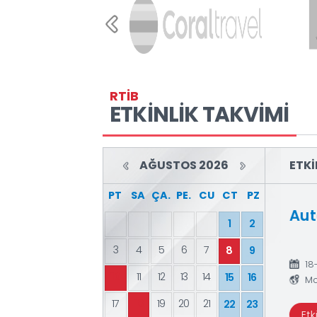
RUSYA MERKEZ BAN
İLGİLİ YORUMLAR
22.06.2026
RTİB
ÜYELER