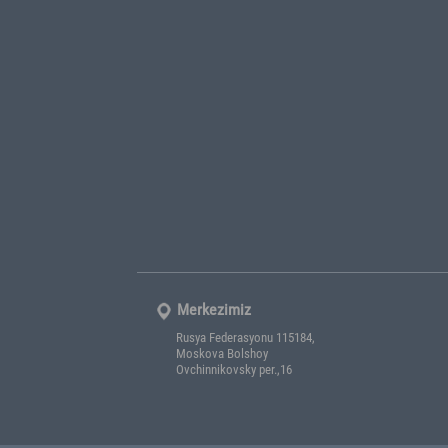
RTİB
YATIR
RTİB Hakkında
Araştırma
Genel Başkan
Sektör İst
Yönetim Kurulu
Faydalı Li
RTİB Tüzük
Önemli Te
Başkanlarımız
Üyelerimiz
Sosyal Sorumluluk