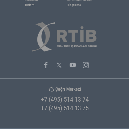
IMCI REHBERİ
ÜYELERİMİZ
 Raporları
Banka
Bilişim
atistikleri
Bina
Elektronik
nkler
Cam
Ambalaj
lefon ve Adresler
Finans & Danışmanlık
Hukuk & Danışm
Enerji
Gıda & Yaş Seb
Gıda & Yiyecek - İçecek
Holding
İnşaat
Lojistik
Baskı
Marina
Mimari
Mobilya