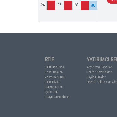
RTİB
ETKİNLİK TAKVİ
AĞUSTOS 2026
PT
SA
ÇA.
PE.
CU
CT
PZ
1
2
3
4
5
6
7
8
9
10
11
12
13
14
15
16
18
17
19
20
21
22
23
25
27
29
24
26
28
30