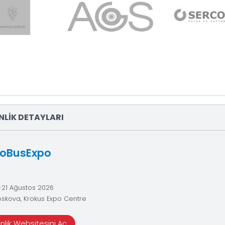
KASI FAİZ KARARI İLE
Firmal
30.04.202