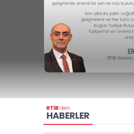
Değerli iş insanlarımız;
Türkiye’nin dünya ekonomisinde
yeri ve konumu her geçen gün
asırlık bir komşuluk geçmişimiz v
Rusya’nın, ülkemizin ekonomik 
gelişiminde önemli bir yeri ve 
Son yıllarda 
gelişmelere ve 
bugün Tür
Türkiye’nin e
RTİ