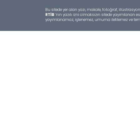
Merkezimiz
Rusya Federasyonu 115184,
Moskova Bolshoy