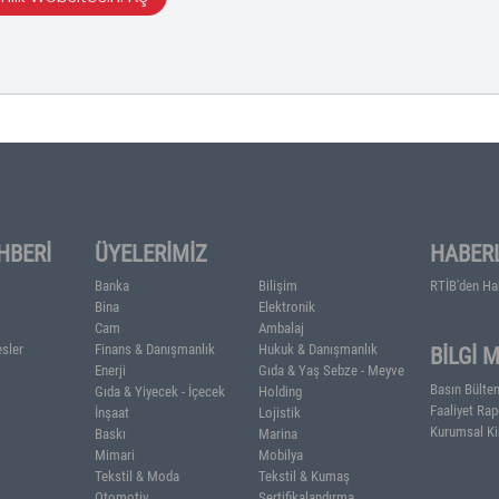
Mİ
ETKİNLİK DETAYLARI
China Machinery Fair
25-27 Ağustos 2026
Timiryazev Centre Fuar Alanı, Moskova, Rusya
Etkinlik Websitesini Aç