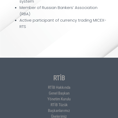
system
Member of Russian Bankers’ Association
(RBA)
Active participant of currency trading MICEX-
RTS
RTİB
RTİB Hakkında
Genel Başkan
Yönetim Kurulu
RTİB Tüzük
Başkanlarımız
Üyelerimiz