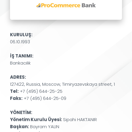
KURULUŞ:
06.10.1993
İŞ TANIMI:
Bankacılık
ADRES:
127422, Russia, Moscow, Timiryazevskaya street, 1
Tel:
+7 (495) 644-25-25
Faks:
+7 (495) 644-25-09
YÖNETİM:
Yönetim Kurulu Üyesi:
Sipahi HAKTANIR
Başkan:
Bayram YALIN