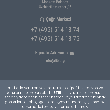
Moskova Bolshoy
Ovchinnikovsky per.,16
Çağrı Merkezi
+7 (495) 514 13 74
+7 (495) 514 13 75
E-posta Adresimiz
info@rtib.org
Bu sitede yer alan yazı, makale, fotoğraf, illüstrasyon ve
RTİB
konuların her hakkı saklıdır.
’nin yazılı izni olmaksızın
sitede yayımlanan eserler kısmen veya tamamen kaynak
gösterilerek dahi çoğaltılamaz,
yayımlanamaz, işlenemez,
umuma iletilemez ve temsil edilemez.