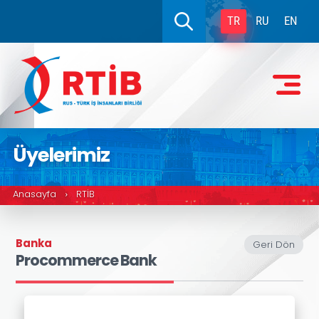
TR
RU
EN
Üyelerimiz
Anasayfa
RTİB
›
Banka
Geri Dön
Procommerce Bank