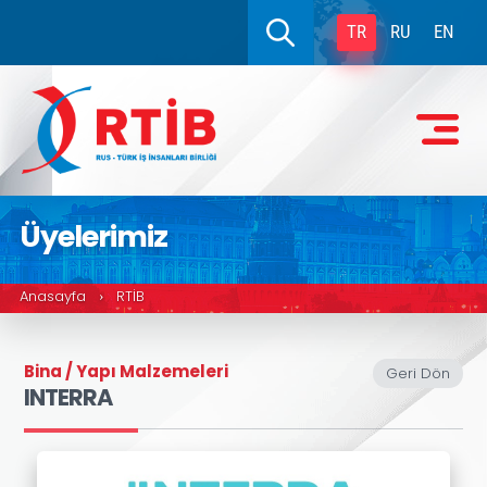
TR
RU
EN
Üyelerimiz
Anasayfa
RTİB
›
Bina / Yapı Malzemeleri
Geri Dön
INTERRA