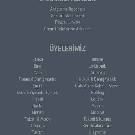
Araştırma Raporları
Sektör İstatistikleri
Faydalı Linkler
Önemli Telefon ve Adresler
ÜYELERİMİZ
Banka
Bilişim
Bina
Elektronik
Cam
Ambalaj
Finans & Danışmanlık
Hukuk & Danışmanlık
Enerji
Gıda & Yaş Sebze - Meyve
Gıda & Yiyecek - İçecek
Holding
İnşaat
Lojistik
Baskı
Marina
Mimari
Mobilya
Tekstil & Moda
Tekstil & Kumaş
Otomotiv
Sertifikalandırma
Turizm
Ulaştırma