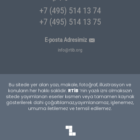
+7 (495) 514 13 74
+7 (495) 514 13 75
E-posta Adresimiz
info@rtib.org
Bu sitede yer alan yazı, makale, fotoğraf, illüstrasyon ve
RTİB
konuların her hakkı saklıdır.
’nin yazılı izni olmaksızın
sitede yayımlanan eserler kısmen veya tamamen kaynak
gösterilerek dahi çoğaltılamaz,
yayımlanamaz, işlenemez,
umuma iletilemez ve temsil edilemez.
TEKNOBURSA
SWORDBROS