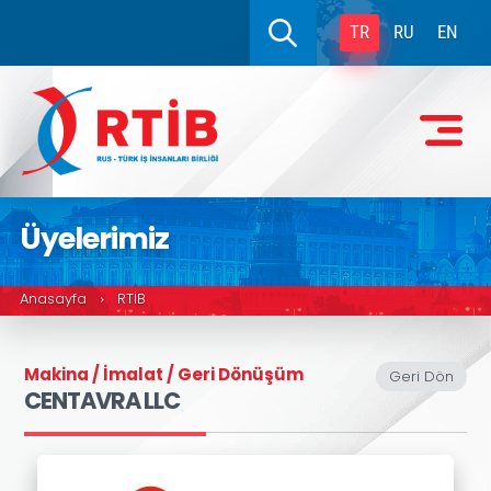
TR
RU
EN
Üyelerimiz
Anasayfa
RTİB
›
Makina / İmalat / Geri Dönüşüm
Geri Dön
CENTAVRA LLC