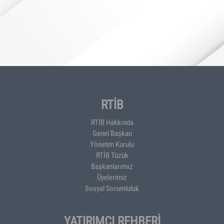
RTİB
RTİB Hakkında
Genel Başkan
Yönetim Kurulu
RTİB Tüzük
Başkanlarımız
Üyelerimiz
Sosyal Sorumluluk
YATIRIMCI REHBERİ