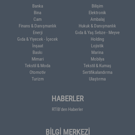
Banka
Bilişim
Bina
Elektronik
Cam
Ambalaj
Finans & Danışmanlık
Hukuk & Danışmanlık
Enerji
Gıda & Yaş Sebze - Meyve
Gıda & Yiyecek - İçecek
Holding
İnşaat
Lojistik
Baskı
Marina
Mimari
Mobilya
Tekstil & Moda
Tekstil & Kumaş
Otomotiv
Sertifikalandırma
Turizm
Ulaştırma
HABERLER
RTİB'den Haberler
BİLGİ MERKEZİ