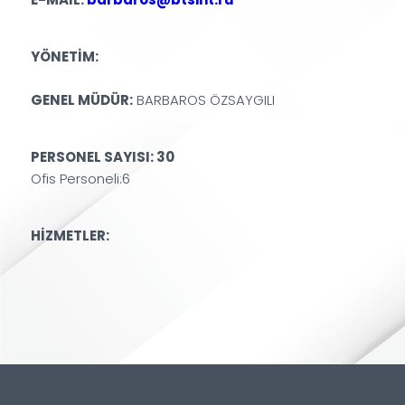
E-MAİL:
barbaros@btsint.ru
YÖNETİM:
GENEL MÜDÜR:
BARBAROS ÖZSAYGILI
PERSONEL SAYISI: 30
Ofis Personeli:6
HİZMETLER: