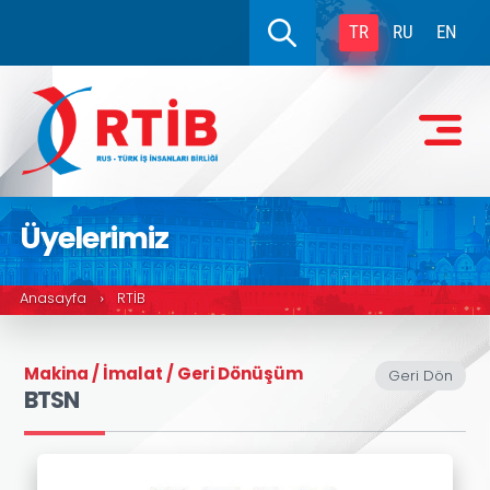
TR
RU
EN
Üyelerimiz
Anasayfa
RTİB
›
Makina / İmalat / Geri Dönüşüm
Geri Dön
BTSN