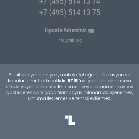
+7 (495) 514 13 74
+7 (495) 514 13 75
E-posta Adresimiz
info@rtib.org
Bu sitede yer alan yazı, makale, fotoğraf, illüstrasyon ve
RTİB
konuların her hakkı saklıdır.
’nin yazılı izni olmaksızın
sitede yayımlanan eserler kısmen veya tamamen kaynak
gösterilerek dahi çoğaltılamaz,
yayımlanamaz, işlenemez,
umuma iletilemez ve temsil edilemez.
TEKNOBURSA
SWORDBROS