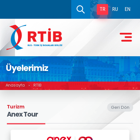
TR
RU
EN
Üyelerimiz
Anasayfa
RTİB
›
Turizm
Geri Dön
Anex Tour