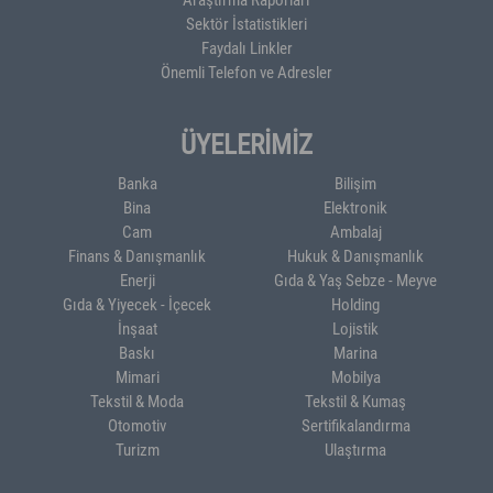
Sektör İstatistikleri
Faydalı Linkler
Önemli Telefon ve Adresler
ÜYELERİMİZ
Banka
Bilişim
Bina
Elektronik
Cam
Ambalaj
Finans & Danışmanlık
Hukuk & Danışmanlık
Enerji
Gıda & Yaş Sebze - Meyve
Gıda & Yiyecek - İçecek
Holding
İnşaat
Lojistik
Baskı
Marina
Mimari
Mobilya
Tekstil & Moda
Tekstil & Kumaş
Otomotiv
Sertifikalandırma
Turizm
Ulaştırma