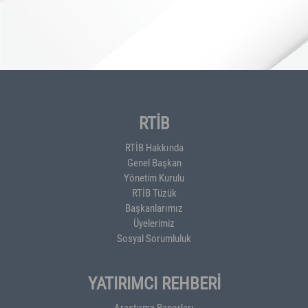
RTİB
RTİB Hakkında
Genel Başkan
Yönetim Kurulu
RTİB Tüzük
Başkanlarımız
Üyelerimiz
Sosyal Sorumluluk
YATIRIMCI REHBERİ
Araştırma Raporları