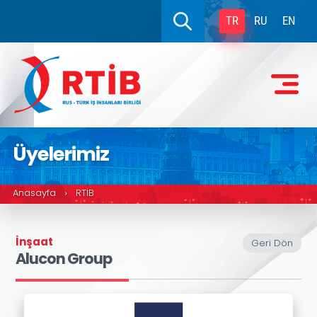
TR
RU
EN
Üyelerimiz
Anasayfa
RTİB
›
İnşaat
Geri Dön
Alucon Group