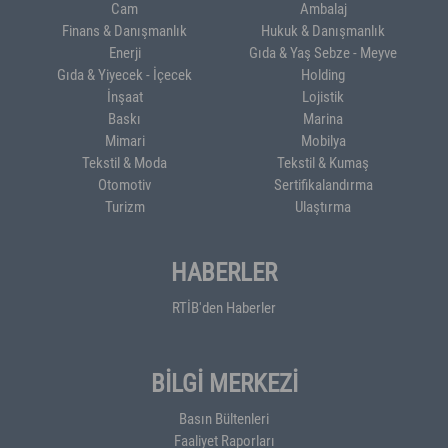
Cam
Ambalaj
Finans & Danışmanlık
Hukuk & Danışmanlık
Enerji
Gıda & Yaş Sebze - Meyve
Gıda & Yiyecek - İçecek
Holding
İnşaat
Lojistik
Baskı
Marina
Mimari
Mobilya
Tekstil & Moda
Tekstil & Kumaş
Otomotiv
Sertifikalandırma
Turizm
Ulaştırma
HABERLER
RTİB'den Haberler
BİLGİ MERKEZİ
Basın Bültenleri
Faaliyet Raporları