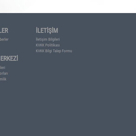
HABERLER
İLETİŞİM
RTİB'den Haberler
İletişim Bilgileri
KVKK Politikası
KVKK Bilgi Talep Formu
BİLGİ MERKEZİ
anlık
ze - Meyve
Basın Bültenleri
Faaliyet Raporları