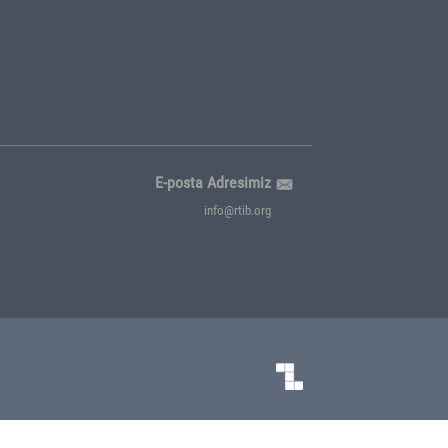
Kurumsal Kimlik
ş
a