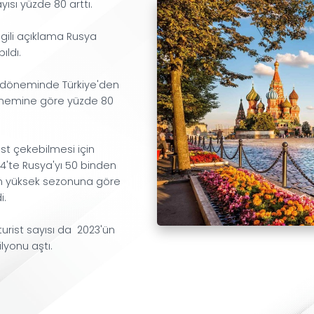
turist sayısı yüzde 80 arttı.
konuyla ilgili açıklama Rusya
ından yapıldı.
Eylül 2024 döneminde Türkiye'den
lının aynı dönemine göre yüzde 80
ldi.
bancı turist çekebilmesi için
 - Eylül 2024'te Rusya'yı 50 binden
. Geçen yılın yüksek sezonuna göre
u." denildi.