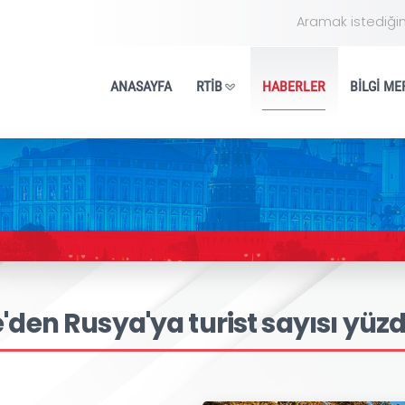
ANASAYFA
RTİB
HA
kiye'den Rusya'ya turist sa