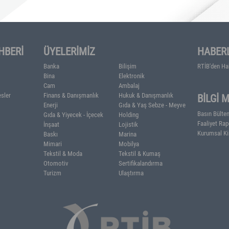
rkiye'ye turist sayısı da 2023'ün
ak 2,5 milyonu aştı.
IMCI REHBERİ
ÜYELERİMİZ
 Raporları
Banka
Bilişim
atistikleri
Bina
Elektronik
nkler
Cam
Ambalaj
lefon ve Adresler
Finans & Danışmanlık
Hukuk & Danışm
Enerji
Gıda & Yaş Seb
Gıda & Yiyecek - İçecek
Holding
İnşaat
Lojistik