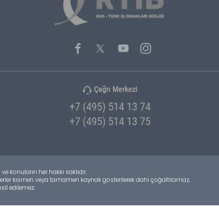
Baskı
Marina
Mimari
Mobilya
Tekstil & Moda
Tekstil & Kuma
Otomotiv
Sertifikalandırm
Turizm
Ulaştırma