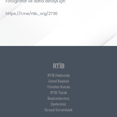
Fotoğraflar ve daha detaylı için
https://t.me/rtib_org/2736
RTİB
RTİB Hakkında
Genel Başkan
Yönetim Kurulu
RTİB Tüzük
Başkanlarımız
Üyelerimiz
Sosyal Sorumluluk