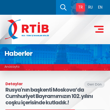
TR
RU
EN
Haberler
Anasayfa
Detaylar
Geri Dön
Rusya'nın başkenti Moskova’da
Cumhuriyet Bayramımızın 102. yılını
coşku içerisinde kutladık.!