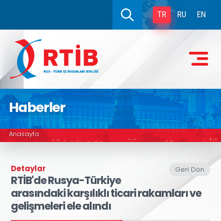
TR
RU
EN
Haberler
Anasayfa
Detaylar
Geri Dön
RTİB'de Rusya-Türkiye
arasındaki karşılıklı ticari rakamları ve
gelişmeleri ele alındı