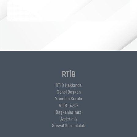
RTİB
RTİB Hakkında
Genel Başkan
Yönetim Kurulu
RTİB Tüzük
Başkanlarımız
Üyelerimiz
Sosyal Sorumluluk