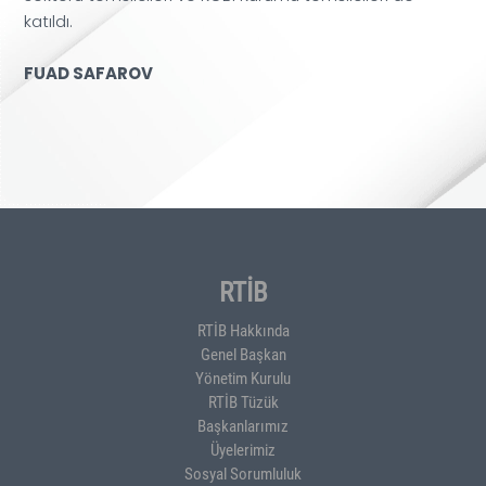
katıldı.
FUAD SAFAROV
RTİB
RTİB Hakkında
Genel Başkan
Yönetim Kurulu
RTİB Tüzük
Başkanlarımız
Üyelerimiz
Sosyal Sorumluluk