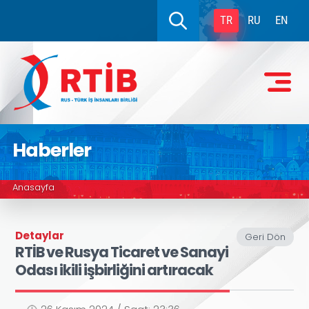
TR
RU
EN
Haberler
Anasayfa
Detaylar
Geri Dön
RTİB ve Rusya Ticaret ve Sanayi
Odası ikili işbirliğini artıracak