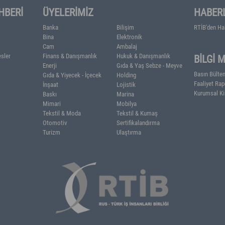
IMCI REHBERİ
ÜYELERİMİZ
 Raporları
Banka
Bilişim
atistikleri
Bina
Elektronik
nkler
Cam
Ambalaj
lefon ve Adresler
Finans & Danışmanlık
Hukuk & Danışm
Enerji
Gıda & Yaş Seb
Gıda & Yiyecek - İçecek
Holding
İnşaat
Lojistik
Baskı
Marina
Mimari
Mobilya
Tekstil & Moda
Tekstil & Kuma
Otomotiv
Sertifikalandırm