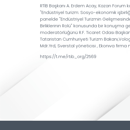
15 Mayıs 2025 / Saat: 16:37
RTİB Başkanı A. Erdem Acay, Ka
"Endüstriyel turizm: Sosyo-ekonomik
panelde "Endüstriyel Turizmin Ge
Birliklerinin Rolü" konusunda bir 
moderatörlüğünü R.F. Ticaret Oda
Tataristan Cumhuriyeti Turizm Ba
Mdr.Yrd, Sverstal yöneticisi , Eko
https://t.me/rtib_org/2569