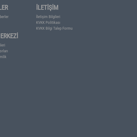
HABERLER
İLETİŞİM
RTİB'den Haberler
İletişim Bilgileri
KVKK Politikası
KVKK Bilgi Talep Formu
BİLGİ MERKEZİ
anlık
ze - Meyve
Basın Bültenleri
Faaliyet Raporları
Kurumsal Kimlik
ş
a