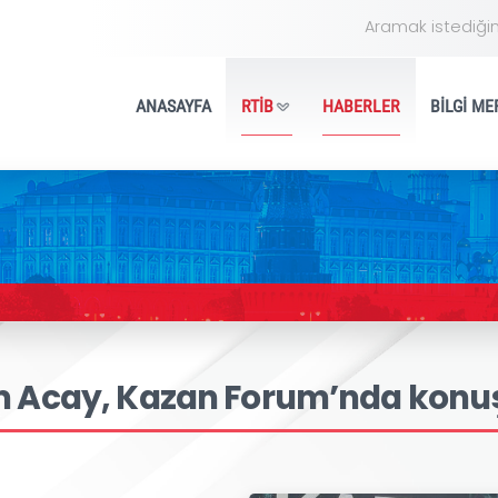
ANASAYFA
RTİB
HA
 Erdem Acay, Kazan Forum