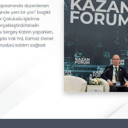
zan Forum kapsamında düzenlenen
 işbirliğinde yeni bir yön" başlıklı
lişmesinde Çokuluslu İşletme
konuşma gerçekleştirdi.Panelin
sı Başkanı Sergey Katırin yaparken,
kanı,Vologda Vali Yrd, Kamaz Genel
nıva firma müdürü katılım sağladı