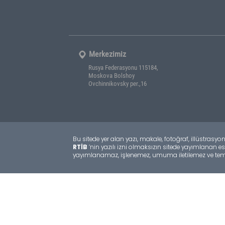
Merkezimiz
Rusya Federasyonu 115184,
Moskova Bolshoy
Ovchinnikovsky per.,16