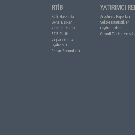
RTİB
YATIR
RTİB Hakkında
Araştırma
Genel Başkan
Sektör İst
Yönetim Kurulu
Faydalı Li
RTİB Tüzük
Önemli Te
Başkanlarımız
Üyelerimiz
Sosyal Sorumluluk