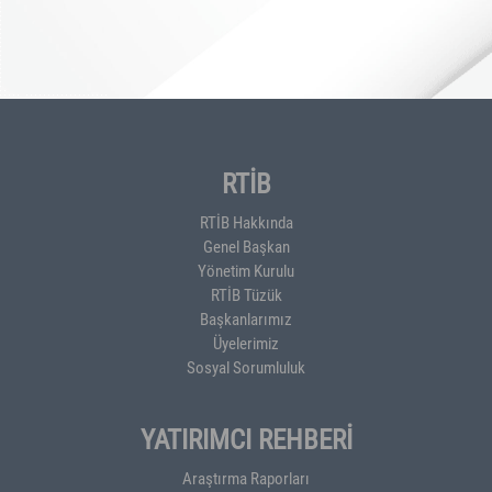
RTİB
RTİB Hakkında
Genel Başkan
Yönetim Kurulu
RTİB Tüzük
Başkanlarımız
Üyelerimiz
Sosyal Sorumluluk
YATIRIMCI REHBERİ
Araştırma Raporları