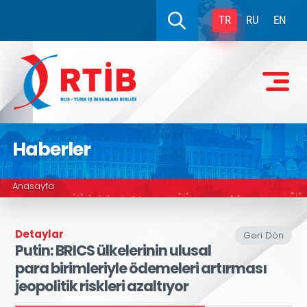
TR
RU
EN
Haberler
Anasayfa
Detaylar
Geri Dön
Putin: BRICS ülkelerinin ulusal
para birimleriyle ödemeleri artırması
jeopolitik riskleri azaltıyor