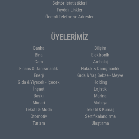
Sektör İstatistikleri
Faydalı Linkler
Önemli Telefon ve Adresler
ÜYELERİMİZ
Banka
Bilişim
Bina
Elektronik
Cam
Ambalaj
Finans & Danışmanlık
Hukuk & Danışmanlık
Enerji
Gıda & Yaş Sebze - Meyve
Gıda & Yiyecek - İçecek
Holding
İnşaat
Lojistik
Baskı
Marina
Mimari
Mobilya
Tekstil & Moda
Tekstil & Kumaş
Otomotiv
Sertifikalandırma
Turizm
Ulaştırma