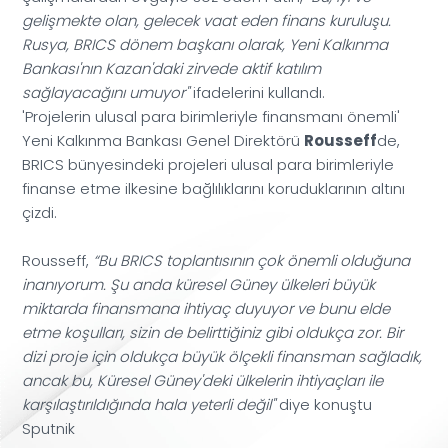
gelişmekte olan, gelecek vaat eden finans kuruluşu.
Rusya, BRICS dönem başkanı olarak, Yeni Kalkınma
Bankası'nın Kazan'daki zirvede aktif katılım
sağlayacağını umuyor"
ifadelerini kullandı.
'Projelerin ulusal para birimleriyle finansmanı önemli'
Rousseff
Yeni Kalkınma Bankası Genel Direktörü
de,
BRICS bünyesindeki projeleri ulusal para birimleriyle
finanse etme ilkesine bağlılıklarını koruduklarının altını
çizdi.
Rousseff,
“Bu BRICS toplantısının çok önemli olduğuna
inanıyorum. Şu anda küresel Güney ülkeleri büyük
miktarda finansmana ihtiyaç duyuyor ve bunu elde
etme koşulları, sizin de belirttiğiniz gibi oldukça zor. Bir
dizi proje için oldukça büyük ölçekli finansman sağladık,
ancak bu, Küresel Güney'deki ülkelerin ihtiyaçları ile
karşılaştırıldığında hala yeterli değil"
diye konuştu
Sputnik