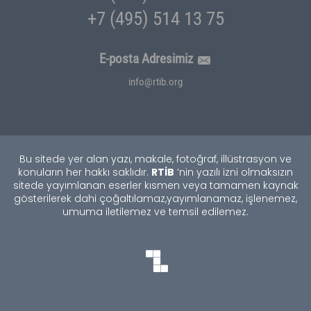
+7 (495) 514 13 75
E-posta Adresimiz
info@rtib.org
Bu sitede yer alan yazı, makale, fotoğraf, illüstrasyon ve
RTİB
konuların her hakkı saklıdır.
’nin yazılı izni olmaksızın
sitede yayımlanan eserler kısmen veya tamamen kaynak
gösterilerek dahi çoğaltılamaz,
yayımlanamaz, işlenemez,
umuma iletilemez ve temsil edilemez.
TEKNOBURSA
SWORDBROS