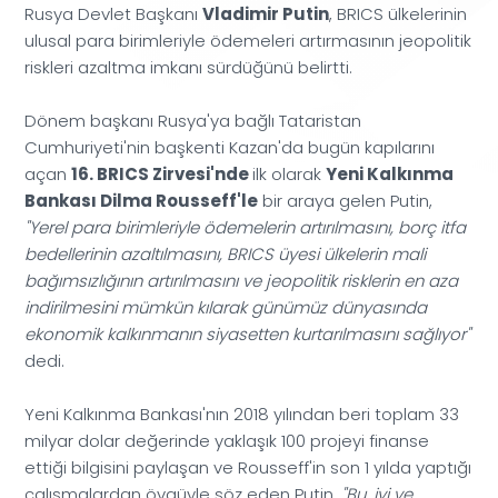
Vladimir Putin
Rusya Devlet Başkanı
, BRICS ülkelerinin
ulusal para birimleriyle ödemeleri artırmasının jeopolitik
riskleri azaltma imkanı sürdüğünü belirtti.
Dönem başkanı Rusya'ya bağlı Tataristan
Cumhuriyeti'nin başkenti Kazan'da bugün kapılarını
16. BRICS Zirvesi'nde
Yeni Kalkınma
açan
ilk olarak
Bankası Dilma Rousseff'le
bir araya gelen Putin,
"Yerel para birimleriyle ödemelerin artırılmasını, borç itfa
bedellerinin azaltılmasını, BRICS üyesi ülkelerin mali
bağımsızlığının artırılmasını ve jeopolitik risklerin en aza
indirilmesini mümkün kılarak günümüz dünyasında
ekonomik kalkınmanın siyasetten kurtarılmasını sağlıyor"
dedi.
Yeni Kalkınma Bankası'nın 2018 yılından beri toplam 33
milyar dolar değerinde yaklaşık 100 projeyi finanse
ettiği bilgisini paylaşan ve Rousseff'in son 1 yılda yaptığı
çalışmalardan övgüyle söz eden Putin,
"Bu, iyi ve