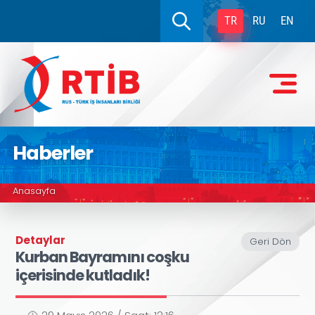
TR
RU
EN
Haberler
Anasayfa
Detaylar
Geri Dön
Kurban Bayramını coşku
içerisinde kutladık!