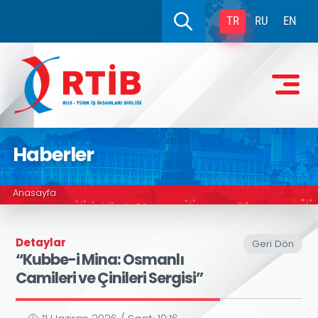
TR
RU
EN
Haberler
Anasayfa
Detaylar
Geri Dön
“Kubbe-i Mina: Osmanlı
Camileri ve Çinileri Sergisi”