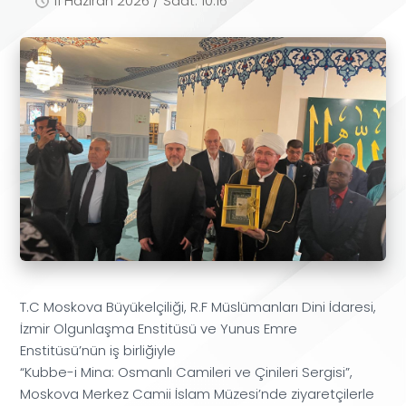
11 Haziran 2026 / Saat: 10:16
T.C Moskova Büyükelçiliği, R.F Müslümanları Dini İdaresi,
İzmir Olgunlaşma Enstitüsü ve Yunus Emre
Enstitüsü’nün iş birliğiyle
“Kubbe-i Mina: Osmanlı Camileri ve Çinileri Sergisi”,
Moskova Merkez Camii İslam Müzesi’nde ziyaretçilerle