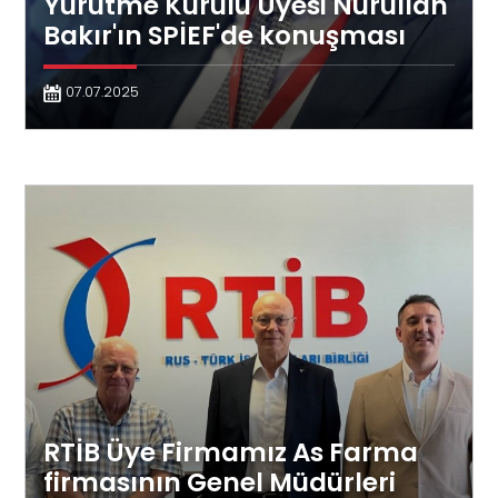
Yürütme Kurulu Üyesi Nurullah
Bakır'ın SPİEF'de konuşması
07.07.2025
RTİB Üye Firmamız As Farma
firmasının Genel Müdürleri