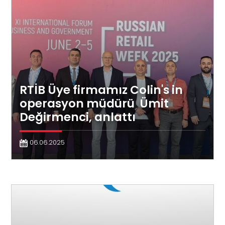
RTİB Üye firmamız Colin's in
operasyon müdürü Ümit
Değirmenci, anlattı
06.06.2025