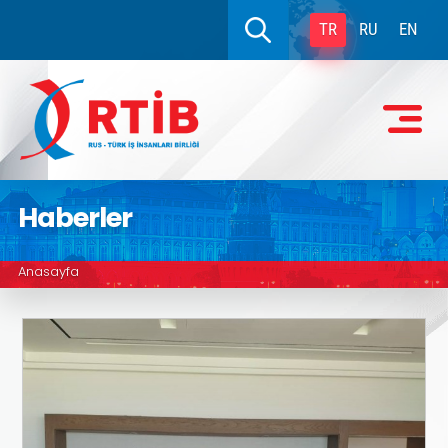
TR
RU
EN
Haberler
Anasayfa