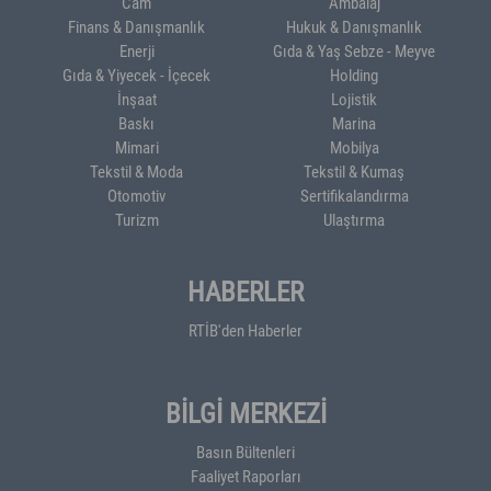
Cam
Ambalaj
Finans & Danışmanlık
Hukuk & Danışmanlık
Enerji
Gıda & Yaş Sebze - Meyve
Gıda & Yiyecek - İçecek
Holding
İnşaat
Lojistik
Baskı
Marina
Mimari
Mobilya
Tekstil & Moda
Tekstil & Kumaş
Otomotiv
Sertifikalandırma
Turizm
Ulaştırma
HABERLER
RTİB'den Haberler
BİLGİ MERKEZİ
Basın Bültenleri
Faaliyet Raporları