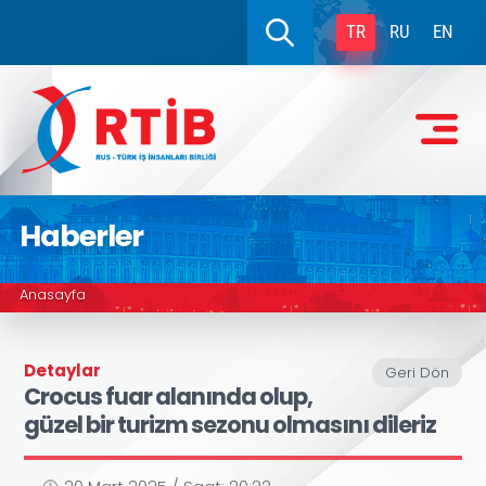
TR
RU
EN
Haberler
Anasayfa
Detaylar
Geri Dön
Crocus fuar alanında olup,
güzel bir turizm sezonu olmasını dileriz