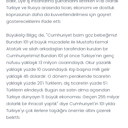
Bakır, üye iş insanlarına şükranlarını iletirken RTİB olarak
Türkiye ve Rusya arasında ticari, ekonomi ve dostluk
köprüsünün daha da kuvvetlendirilmesi için gayret
göstereceklerini ifade etti.
Büyükelçi Bilgiç de, "Cumhuriyet bizim göz bebeğimiz!
Bundan 101 yıl büyük mücadele ile Mustafa Kemal
Atatürk ve silah arkadaşları tarafından kurulan bir
Cumhuriyetimiz! Bundan 101 yıl önce Türkiye'nin genç
nüfusu yaklaşık 13 milyon civarındaydı. Okur yazarlık
yaklaşık yüzde 10 civarındaydı. Kişi başına milli gelir
yaklaşık 45 dolardır. O dönem perakende ticaretin
yaklaşık yüzde 20'i Türklerin, dış ticaretin yüzde 5'i
Türklerin elindeydi. Bugün ise satın alma açısından
Türkiye dünyayın 11. büyük ekonomisi. Geçen 255 milyar
dolarlık bir ihracat yaptık" diye Cumhuriyet'in 101 yılda
Türkiye'yi çok ilerlere taşdığını önemle altını çizerek
belirtti.