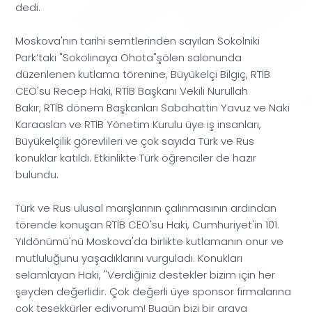
dedi.
Moskova'nın tarihi semtlerinden sayılan Sokolniki
Park’taki "Sokolinaya Ohota"şölen salonunda
düzenlenen kutlama törenine, Büyükelçi Bilgiç, RTİB
CEO'su Recep Haki, RTİB Başkanı Vekili Nurullah
Bakır, RTİB dönem Başkanları Sabahattin Yavuz ve Naki
Karaaslan ve RTİB Yönetim Kurulu üye iş insanları,
Büyükelçilik görevlileri ve çok sayıda Türk ve Rus
konuklar katıldı. Etkinlikte Türk öğrenciler de hazır
bulundu.
Türk ve Rus ulusal marşlarının çalınmasının ardından
törende konuşan RTİB CEO'su Haki, Cumhuriyet'in 101.
Yıldönümü'nü Moskova'da birlikte kutlamanın onur ve
mutluluğunu yaşadıklarını vurguladı. Konukları
selamlayan Haki, "Verdiğiniz destekler bizim için her
şeyden değerlidir. Çok değerli üye sponsor firmalarına
çok teşekkürler ediyorum! Bugün bizi bir araya