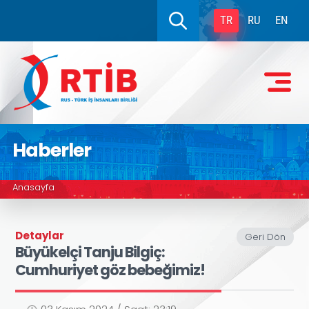
TR
RU
EN
Haberler
Anasayfa
Detaylar
Geri Dön
Büyükelçi Tanju Bilgiç:
Cumhuriyet göz bebeğimiz!