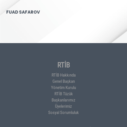
FUAD SAFAROV
RTİB
RTİB Hakkında
Genel Başkan
Yönetim Kurulu
RTİB Tüzük
Başkanlarımız
Üyelerimiz
Sosyal Sorumluluk