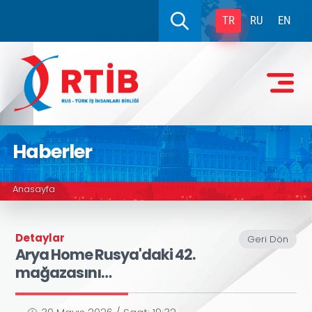
TR
RU
EN
Haberler
Anasayfa
Detaylar
Geri Dön
Arya Home Rusya'daki 42.
mağazasını…