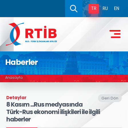
TR
RU
EN
Haberler
Anasayfa
Detaylar
Geri Dön
8 Kasım ...Rus medyasında
Türk-Rus ekonomi ilişkileri ile ilgili
haberler