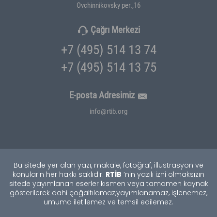
Ovchinnikovsky per.,16
Çağrı Merkezi
+7 (495) 514 13 74
+7 (495) 514 13 75
E-posta Adresimiz
info@rtib.org
Bu sitede yer alan yazı, makale, fotoğraf, illüstrasyon ve
RTİB
konuların her hakkı saklıdır.
’nin yazılı izni olmaksızın
sitede yayımlanan eserler kısmen veya tamamen kaynak
gösterilerek dahi çoğaltılamaz,
yayımlanamaz, işlenemez,
umuma iletilemez ve temsil edilemez.