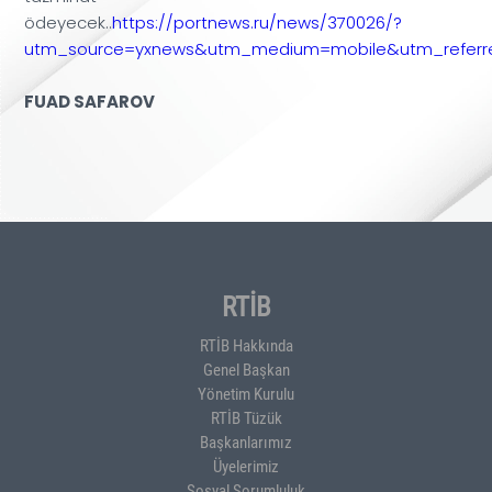
ödeyecek..
https://portnews.ru/news/370026/?
utm_source=yxnews&utm_medium=mobile&utm_referre
FUAD SAFAROV
RTİB
RTİB Hakkında
Genel Başkan
Yönetim Kurulu
RTİB Tüzük
Başkanlarımız
Üyelerimiz
Sosyal Sorumluluk