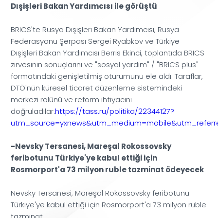
Dışişleri Bakan Yardımcısı ile görüştü
BRICS'te Rusya Dışişleri Bakan Yardımcısı, Rusya
Federasyonu Şerpası Sergei Ryabkov ve Türkiye
Dışişleri Bakan Yardımcısı Berris Ekinci, toplantıda BRICS
zirvesinin sonuçlarını ve "sosyal yardım" / "BRICS plus"
formatındaki genişletilmiş oturumunu ele aldı. Taraflar,
DTÖ'nün küresel ticaret düzenleme sistemindeki
merkezi rolünü ve reform ihtiyacını
doğruladılar.
https://tass.ru/politika/22344127?
utm_source=yxnews&utm_medium=mobile&utm_referre
-Nevsky Tersanesi, Mareşal Rokossovsky
feribotunu Türkiye'ye kabul ettiği için
Rosmorport'a 73 milyon ruble tazminat ödeyecek
Nevsky Tersanesi, Mareşal Rokossovsky feribotunu
Türkiye'ye kabul ettiği için Rosmorport'a 73 milyon ruble
tazminat