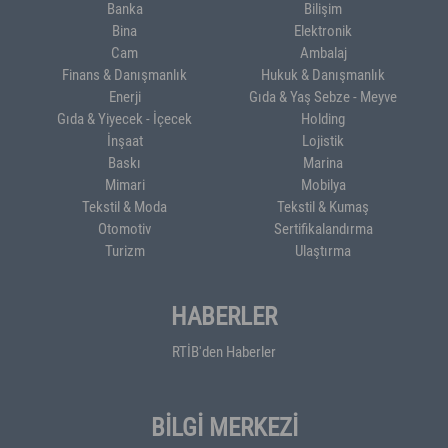
Banka
Bilişim
Bina
Elektronik
Cam
Ambalaj
Finans & Danışmanlık
Hukuk & Danışmanlık
Enerji
Gıda & Yaş Sebze - Meyve
Gıda & Yiyecek - İçecek
Holding
İnşaat
Lojistik
Baskı
Marina
Mimari
Mobilya
Tekstil & Moda
Tekstil & Kumaş
Otomotiv
Sertifikalandırma
Turizm
Ulaştırma
HABERLER
RTİB'den Haberler
BİLGİ MERKEZİ