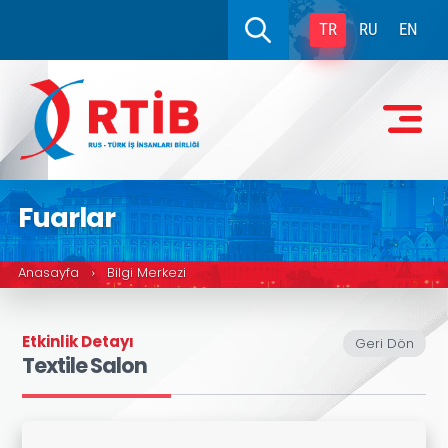
TR
RU
EN
Fuarlar
Anasayfa
Bilgi Merkezi
›
Etkinlik Detayı
Geri Dön
Textile Salon