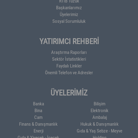
RTİB Tüzük
Başkanlarımız
Üyelerimiz
Sosyal Sorumluluk
YATIRIMCI REHBERİ
Araştırma Raporları
Sektör İstatistikleri
Faydalı Linkler
Önemli Telefon ve Adresler
ÜYELERİMİZ
Banka
Bilişim
Bina
Elektronik
Cam
Ambalaj
Finans & Danışmanlık
Hukuk & Danışmanlık
Enerji
Gıda & Yaş Sebze - Meyve
Gıda & Yiyecek - İçecek
Holding