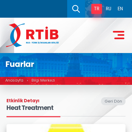
TR
RU
EN
Fuarlar
Anasayfa
Bilgi Merkezi
›
Etkinlik Detayı
Geri Dön
Heat Treatment