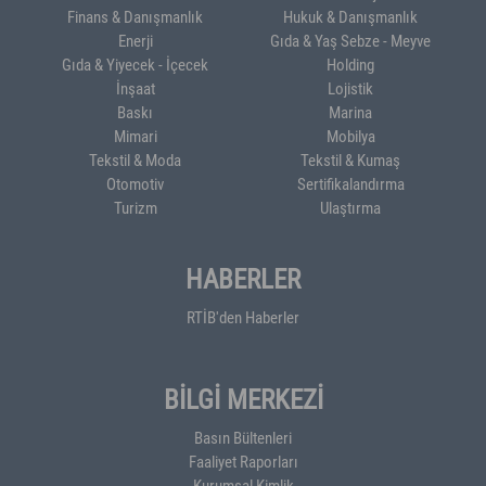
Finans & Danışmanlık
Hukuk & Danışmanlık
Enerji
Gıda & Yaş Sebze - Meyve
Gıda & Yiyecek - İçecek
Holding
İnşaat
Lojistik
Baskı
Marina
Mimari
Mobilya
Tekstil & Moda
Tekstil & Kumaş
Otomotiv
Sertifikalandırma
Turizm
Ulaştırma
HABERLER
RTİB'den Haberler
BİLGİ MERKEZİ
Basın Bültenleri
Faaliyet Raporları
Kurumsal Kimlik