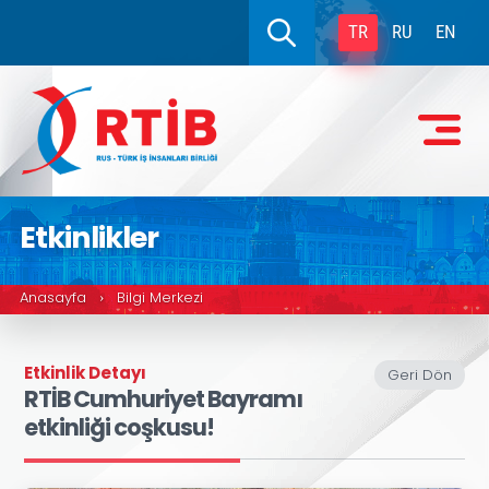
TR
RU
EN
Etkinlikler
Anasayfa
Bilgi Merkezi
›
Etkinlik Detayı
Geri Dön
RTİB Cumhuriyet Bayramı
etkinliği coşkusu!