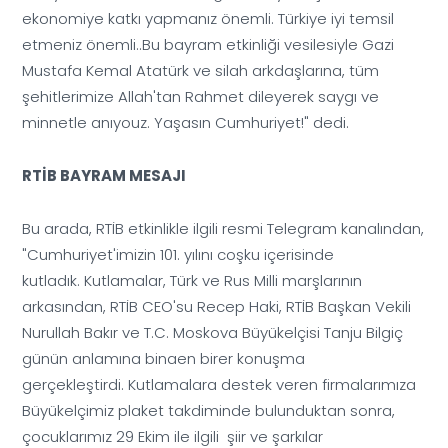
ekonomiye katkı yapmanız önemli. Türkiye iyi temsil
etmeniz önemli..Bu bayram etkinliği vesilesiyle Gazi
Mustafa Kemal Atatürk ve silah arkdaşlarına, tüm
şehitlerimize Allah'tan Rahmet dileyerek saygı ve
minnetle anıyouz. Yaşasın Cumhuriyet!" dedi.
RTİB BAYRAM MESAJI
Bu arada, RTİB etkinlikle ilgili resmi Telegram kanalından,
"
Cumhuriyet'imizin 101. yılını coşku içerisinde
kutladık. Kutlamalar, Türk ve Rus Milli marşlarının
arkasından, RTİB CEO'su Recep Haki, RTİB Başkan Vekili
Nurullah Bakır ve T.C. Moskova Büyükelçisi Tanju Bilgiç
günün anlamına binaen birer konuşma
gerçekleştirdi. Kutlamalara destek veren firmalarımıza
Büyükelçimiz plaket takdiminde bulunduktan sonra,
çocuklarımız 29 Ekim ile ilgili şiir ve şarkılar