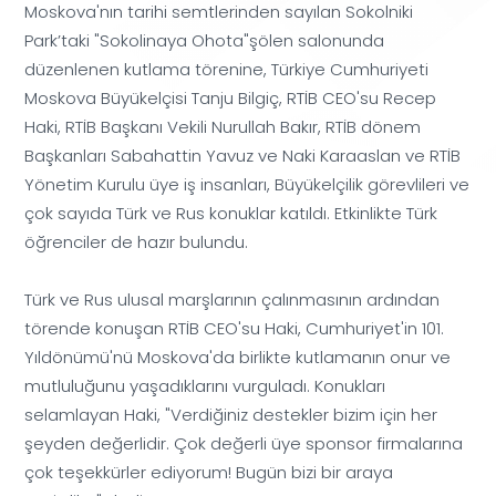
Moskova'nın tarihi semtlerinden sayılan Sokolniki
Park’taki "Sokolinaya Ohota"şölen salonunda
düzenlenen kutlama törenine, Türkiye Cumhuriyeti
Moskova Büyükelçisi Tanju Bilgiç, RTİB CEO'su Recep
Haki, RTİB Başkanı Vekili Nurullah Bakır, RTİB dönem
Başkanları Sabahattin Yavuz ve Naki Karaaslan ve RTİB
Yönetim Kurulu üye iş insanları, Büyükelçilik görevlileri ve
çok sayıda Türk ve Rus konuklar katıldı. Etkinlikte Türk
öğrenciler de hazır bulundu.
Türk ve Rus ulusal marşlarının çalınmasının ardından
törende konuşan RTİB CEO'su Haki, Cumhuriyet'in 101.
Yıldönümü'nü Moskova'da birlikte kutlamanın onur ve
mutluluğunu yaşadıklarını vurguladı. Konukları
selamlayan Haki, "Verdiğiniz destekler bizim için her
şeyden değerlidir. Çok değerli üye sponsor firmalarına
çok teşekkürler ediyorum! Bugün bizi bir araya