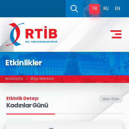
TR
RU
EN
Etkinlikler
Anasayfa
Bilgi Merkezi
›
Etkinlik Detayı
Geri Dön
Kadınlar Günü