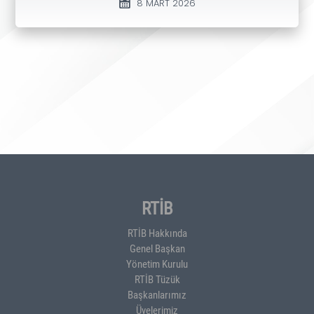
8 MART 2026
RTİB
RTİB Hakkında
Genel Başkan
Yönetim Kurulu
RTİB Tüzük
Başkanlarımız
Üyelerimiz