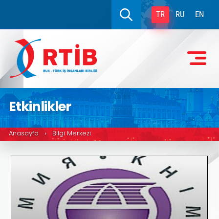
TR
RU
EN
Etkinlikler
Anasayfa
Bilgi Merkezi
›