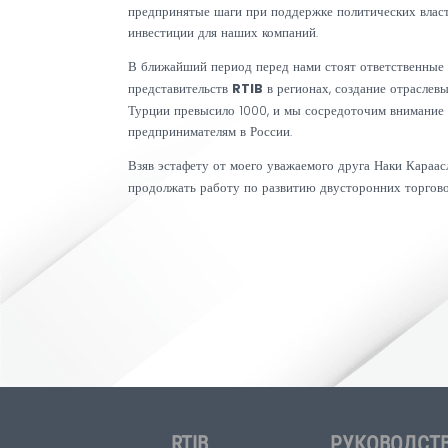
RTIB
членами
, осуществили прямые инвест
Для достижения торгового оборота в 100 м
государств, в лице RTIB, мы готовы взять н
достижению данной цели своей работой и 
совместными усилиями мы сможем достичь 
отношениях между двумя странами. Мы буд
предпринятые шаги при поддержке политич
инвестиции для наших компаний.
В ближайший период перед нами стоят отве
RTIB
представительств
в регионах, создан
Турции превысило 1000, и мы сосредоточим
предпринимателям в России.
Взяв эстафету от моего уважаемого друга 
продолжать работу по развитию двусторон