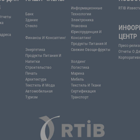
ВОДСТВО ДЛЯ
НАШИ ЧЛЕНЫ
СТОРОВ
Информационн
Банк
Технологии
вательские Отчеты
Здание
Электроника
ая статистика
Стекло
Упаковка
е Ссылки
Юриспруденция
елефоны и адреса
Финансы И Консалтинг
Консалтинг
Продукты Пита
Энергетика
Свежие Овощи-
Продукты Питания И