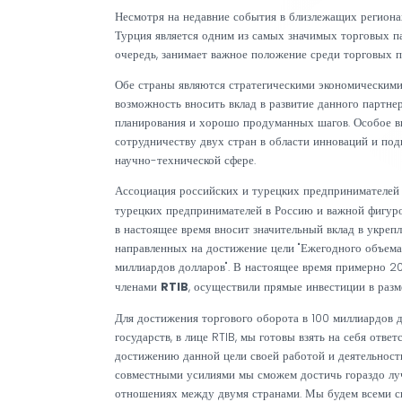
Позиция Турции в мировой экономике и гло
пятивековой историей соседства и укорени
роль в экономической и коммерческой жизн
Несмотря на недавние события в близлежащ
Турция является одним из самых значимых 
очередь, занимает важное положение среди
Обе страны являются стратегическими экон
возможность вносить вклад в развитие дан
планирования и хорошо продуманных шагов
сотрудничеству двух стран в области инн
научно-технической сфере.
Ассоциация российских и турецких предпр
турецких предпринимателей в Россию и ва
в настоящее время вносит значительный вк
направленных на достижение цели "Ежегодн
миллиардов долларов". В настоящее время