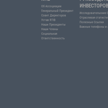
RTIB
РУКО
ИНВЕ
Об Ассоциации
Генеральный Президент
Исследо
Совет Директоров
Отраслев
Устав RTIB
Полезны
Наши Президенты
Важные т
Наши Члены
Социальная
Ответственность