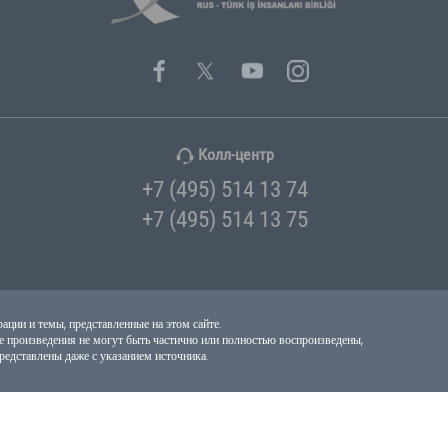
Напитки
Холдинг
Строительство
Логистика
Печать
Марина
Архитектура
Мебель
Текстиль И Мода
Текстиль И Тка
Автомобильная
Сертификация
Туризм
Транспорт