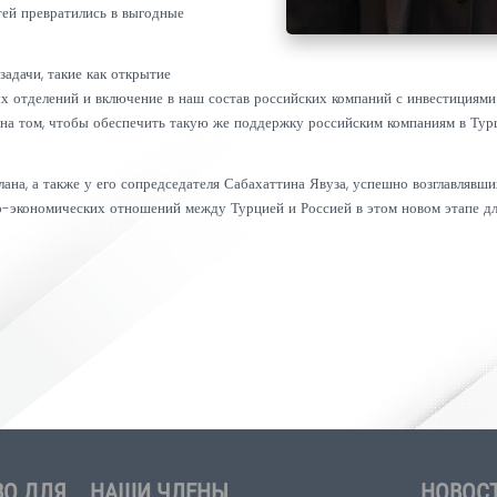
иции в размере 12 миллиардов долларов в России.
иллиардов долларов, намеченного лидерами двух
а себя ответственность и будем способствовать
деятельностью. Мы искренне верим, что
гораздо лучших результатов в торговых
ем всеми силами работать над тем, чтобы
еских властей превратились в выгодные
тственные задачи, такие как открытие
ие отраслевых отделений и включение в наш состав российских ко
 внимание на том, чтобы обеспечить такую ​​же поддержку росс
Наки Карааслана, а также у его сопредседателя Сабахаттина Явуз
них торгово-экономических отношений между Турцией и Россией