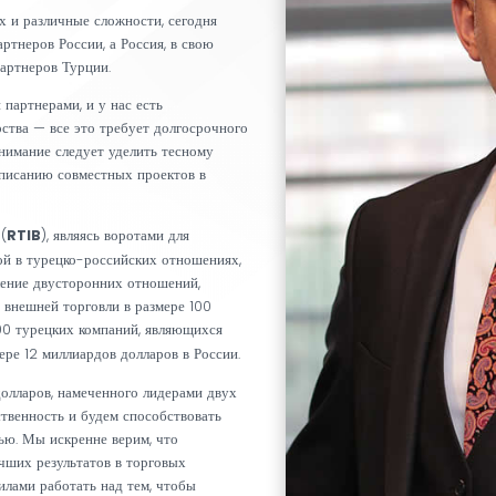
бальной торговле укрепляется с каждым днем. С
вшихся отношений, Россия имеет важное место и
и нашей страны и ее развитии.
их регионах и различные сложности, сегодня
торговых партнеров России, а Россия, в свою
 торговых партнеров Турции.
омическими партнерами, и у нас есть
ного партнерства — все это требует долгосрочного
. Особое внимание следует уделить тесному
оваций и подписанию совместных проектов в
RTIB
инимателей (
), являясь воротами для
жной фигурой в турецко-российских отношениях,
лад в укрепление двусторонних отношений,
ого объема внешней торговли в размере 100
 примерно 200 турецких компаний, являющихся