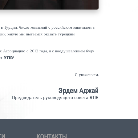
мпаний с инвестициями в Турции. Число компаний с российским к
ийским компаниям в Турции, какую мы пытаемся оказать турецким
а, успешно возглавлявших Ассоциацию с 2012 года, я с воодушевл
RTIB
 в этом новом этапе для
!