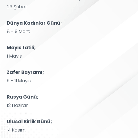
23 Şubat
Dünya Kadınlar Günü;
8 - 9 Mart;
Mayıs tatili;
1 Mayıs
Zafer Bayramı;
9 - 11 Mayıs
Rusya Günü;
12 Haziran;
Ulusal Birlik Günü;
4 Kasım;