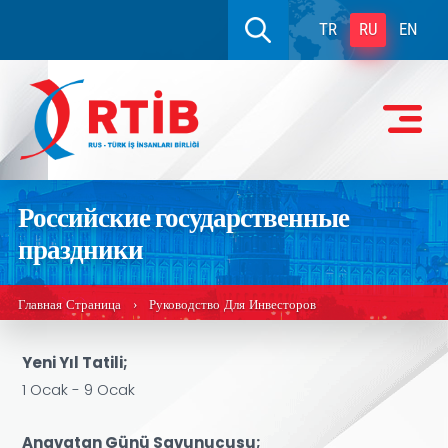
TR
RU
EN
Российские государственные
праздники
Главная Страница
Руководство Для Инвесторов
›
Yeni Yıl Tatili;
1 Ocak - 9 Ocak
Anavatan Günü Savunucusu;