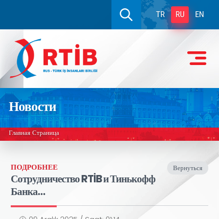
TR
RU
EN
Новости
Главная Страница
ПОДРОБНЕЕ
Вернуться
Сотрудничество RTİB и Тинькофф
Банка…