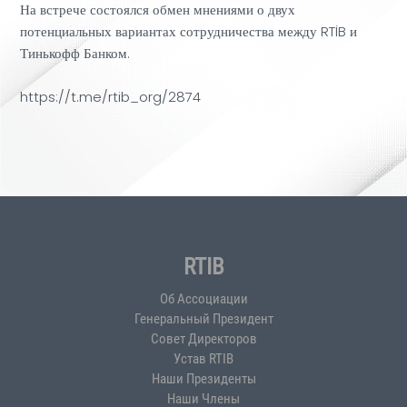
На встрече состоялся обмен мнениями о двух
потенциальных вариантах сотрудничества между RTİB и
Тинькофф Банком.
https://t.me/rtib_org/2874
RTIB
Об Ассоциации
Генеральный Президент
Совет Директоров
Устав RTIB
Наши Президенты
Наши Члены