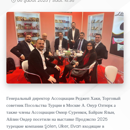
06 Şubat 2025 / Saat: 16:36
Генеральный директор Ассоциации Реджеп Хаки, Торговый
советник Посольства Турции в Москве А. Онур Озтюрк а
также члены Ассоциации Омюр Суренкок, Байрам Ялын,
Айлин Ондер посетили на выставке Продэкспо 2025
турецкие компании Şölen, Ülker, Elvan входящие в