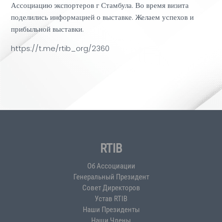
Ассоциацию экспортеров г Стамбула. Во время визита
поделились информацией о выставке. Желаем успехов и
прибыльной выставки.
https://t.me/rtib_org/2360
RTIB
Об Ассоциации
Генеральный Президент
Совет Директоров
Устав RTIB
Наши Президенты
Наши Члены