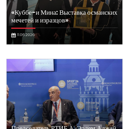
«Куббе-и Мина: Выставка османских
мечетей и изразцов»
11.06.2026
Председатель РТИБ А. Эрдем Аджай