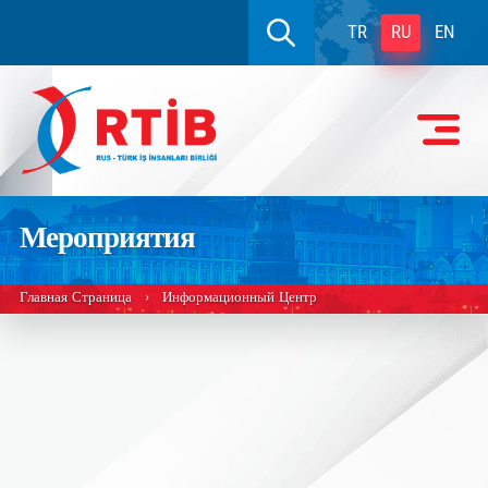
TR
RU
EN
Мероприятия
Главная Страница
Информационный Центр
›