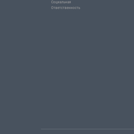
ИНВЕ
Об Ассоциации
Генеральный Президент
Исследо
Совет Директоров
Отраслев
Устав RTIB
Полезны
Наши Президенты
Важные т
Наши Члены
Социальная
Ответственность