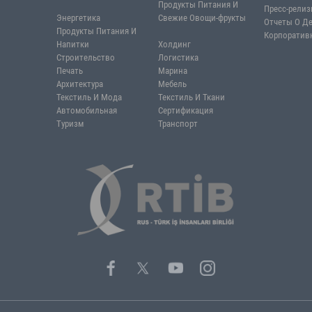
СТОРОВ
Информационн
Банк
Технологии
вательские Отчеты
Здание
Электроника
ая статистика
Стекло
Упаковка
е Ссылки
Юриспруденция
елефоны и адреса
Финансы И Консалтинг
Консалтинг
Продукты Пита
Энергетика
Свежие Овощи-
Продукты Питания И
Напитки
Холдинг
Строительство
Логистика
Печать
Марина
Архитектура
Мебель
Текстиль И Мода
Текстиль И Тка
Автомобильная
Сертификация
Туризм
Транспорт