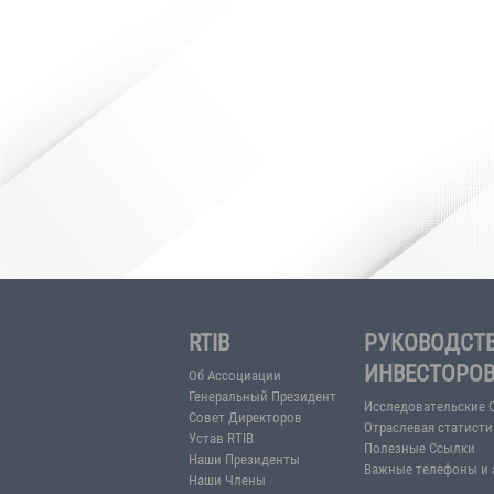
RTIB
РУКО