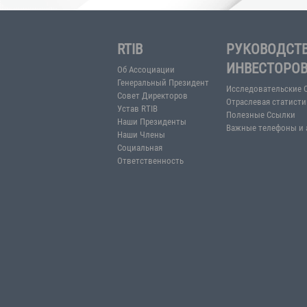
RTIB
РУКО
ИНВЕ
Об Ассоциации
Генеральный Президент
Исследо
Совет Директоров
Отраслев
Устав RTIB
Полезны
Наши Президенты
Важные т
Наши Члены
Социальная
Ответственность