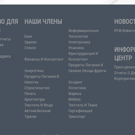
6-9 TE
Ekateri
ВОДСТВО ДЛЯ
НАШИ ЧЛЕНЫ
СТОРОВ
Информационн
Банк
Технологии
вательские Отчеты
Здание
Электроника
ая статистика
Стекло
Упаковка
е Ссылки
Юриспруденция
елефоны и адреса
Финансы И Консалтинг
Консалтинг
Продукты Пита
Энергетика
Свежие Овощи-