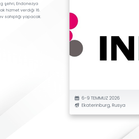
rgilendiği
ve
alıcıların
,
tedarikçilerin
,
iş
uluslararası
bir
platformdur
.
Ekaterinburg
şehri,
Endonezya
Ülkesi
olarak
hizmet
verdiği
16
.
t
Fuarı'na
ev
sahipliği
yapacak.