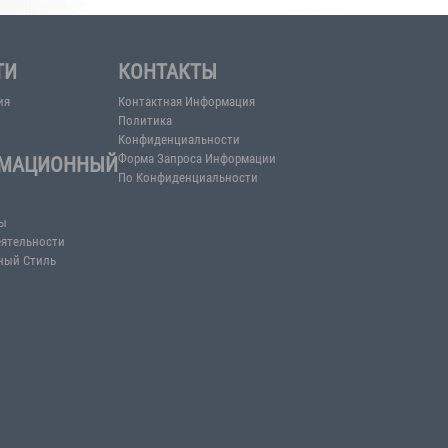
MMUZ 2026
Открыть веб-сайт меропр
nburg, Rusya
НОВОСТИ
КОНТАКТЫ
ые
RTIB Известия
Контактная Информац
Политика
Конфиденциальности
ИНФОРМАЦИОННЫЙ
Форма Запроса Инфор
 И
По Конфиденциальнос
ЦЕНТР
ния И
Пресс-релизы
фрукты
Отчеты О Деятельности