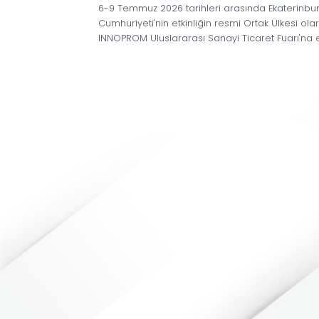
INNOPROM
,
endüstriyel
çözümlerin
se
ortaklarının
ve
yatırımcıların
arandığı
6-9
Temmuz
2026
tarihleri arasında
Cumhuriyeti'nin
etkinliğin
resmi
Ortak
INNOPROM
Uluslararası
Sanayi
Ticare