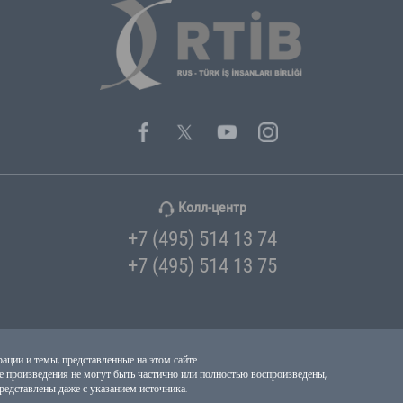
Продукты Питания И
Напитки
Холдинг
Строительство
Логистика
Печать
Марина
Архитектура
Мебель
Текстиль И Мода
Текстиль И Тка
Автомобильная
Сертификация
Туризм
Транспорт