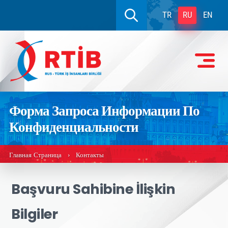
TR
RU
EN
Форма Запроса Информации По
Конфиденциальности
Главная Страница
Контакты
›
Başvuru Sahibine İlişkin
Bilgiler